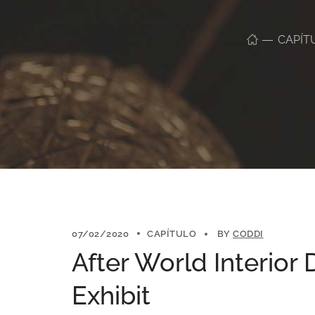
CAPÍT
07/02/2020
CAPÍTULO
BY
CODDI
After World Interior 
Exhibit