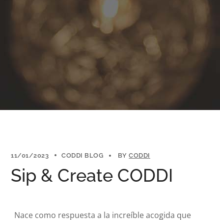
11/01/2023
CODDI BLOG
BY
CODDI
Sip & Create CODDI
Nace como respuesta a la increíble acogida que