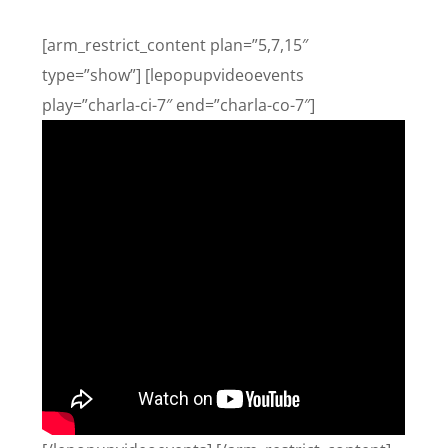
[arm_restrict_content plan=”5,7,15″
type=”show”] [lepopupvideoevents
play=”charla-ci-7″ end=”charla-co-7″]