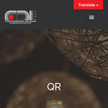
Translate »
QR
QR