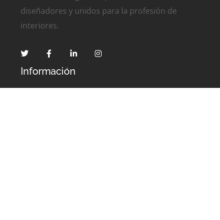
diseñadores y unidos para la profesión de
interiores.
Información
#104 Marginal sur Ave Franklin D.
Roosevelt Hato Rey, San Juan, PR 00918
(787) 753-0865
admin@coddipr.org
Contáctanos
Contáctanos