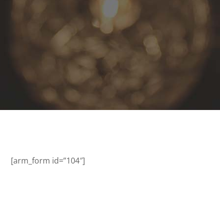
[arm_form id=”104″]