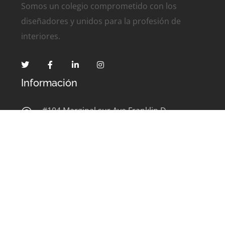
Somos un colegio comprometido con los
diseñadores y unidos para la profesión de
interiores.
Información
#104 Marginal sur Ave Franklin D.
Roosevelt Hato Rey, San Juan, PR 00918
(787) 753-0865
admin@coddipr.org
Contáctanos
Contáctanos